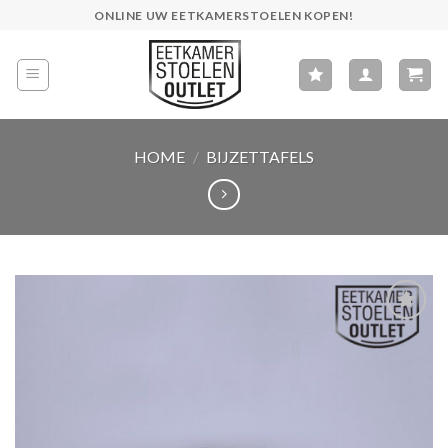
Skip
ONLINE UW EETKAMERSTOELEN KOPEN!
to
content
HOME
/
BIJZETTAFELS
Toevoegen
aan
wenslijst