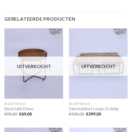
GERELATEERDE PRODUCTEN
Toevoegen
Toevoegen
aan
aan
wenslijst
wenslijst
UITVERKOCHT
UITVERKOCHT
BIJZETTAFELS
BIJZETTAFELS
Bijzettafel Dinno
Salontafelset Longo (3 delig)
Oorspronkelijke
Huidige
Oorspronkelijke
Huidige
€
99,00
€
69,00
€
439,00
€
399,00
prijs
prijs
prijs
prijs
was:
is:
was:
is:
€99,00.
€69,00.
€439,00.
€399,00.