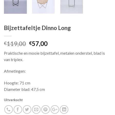
Bijzettafeltje Dinno Long
Oorspronkelijke
Huidige
119,00
57,00
€
€
prijs
prijs
Praktische en mooie bijzettafel, metalen onderstel, blad is
was:
is:
van triplex.
€119,00.
€57,00.
Afmetingen:
Hoogte: 71 cm
Diameter blad: 47,5 cm
Uitverkocht