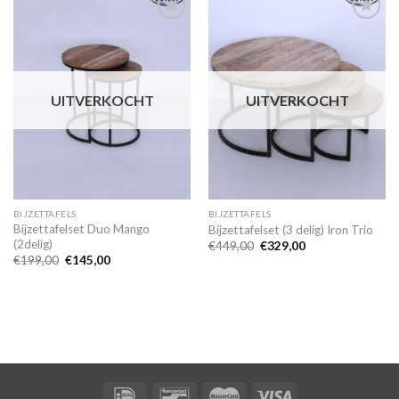
Toevoegen
Toevoegen
aan
aan
wenslijst
wenslijst
UITVERKOCHT
UITVERKOCHT
BIJZETTAFELS
BIJZETTAFELS
Bijzettafelset Duo Mango
Bijzettafelset (3 delig) Iron Trio
(2delig)
Oorspronkelijke
Huidige
€
449,00
€
329,00
prijs
prijs
Oorspronkelijke
Huidige
€
199,00
€
145,00
was:
is:
prijs
prijs
€449,00.
€329,00.
was:
is:
€199,00.
€145,00.